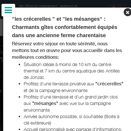
Site Officiel de l'hébergement
, partenaire de
Office de Tourisme de Jonzac et Haute-
Saintonge
et Charentes Tourisme
"les crécerelles " et "les mésanges" :
LES GÎTES DE MARIE-PAULE - MEUX - JONZAC
Charmants gîtes confortablement équipés
dans une ancienne ferme charentaise
Réservez votre séjour en toute sérénité, nous
mettons tout en œuvre pour vous accueillir dans les
meilleures conditions:
Situation idéale à moins de 10 km du centre
thermal et 7 km du centre aquatique des Antilles
de Jonzac
Profitez d’une terrasse privative aux
"crécerelles"
ARRIVÉE
et de la campagne environnante
Ajouter une date
Profitez d'une terrasse et d'un grand jardin clos
aux
"mésanges"
avec vue sur la campagne
DÉPART
Ajouter une date
environnante
Arrivée autonome possible, si souhaitée (Boite à
VOYAGEURS
clé extérieure)
2 voyageurs
Accueil personnalisé avec partage d'informations,