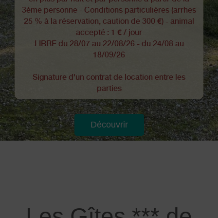
3ème personne - Conditions particulières (arrhes
25 % à la réservation, caution de 300 €) - animal
accepté : 1 € / jour
LIBRE du 28/07 au 22/08/26 - du 24/08 au
18/09/26
Signature d'un contrat de location entre les
parties
Découvrir
Les Gîtes *** de